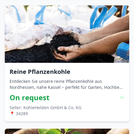
Reine Pflanzenkohle
Entdecken Sie unsere reine Pflanzenkohle aus
Nordhessen, nahe Kassel – perfekt für Garten, Hochbeet,
Balkon und Gewächshaus. EBC-AgroBio-zertifiziert und
On request
ideal …
Seller: KohleHelden GmbH & Co. KG
📍 34289