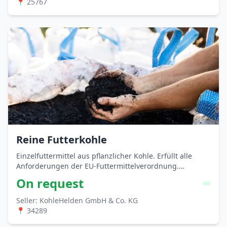
📍 25767
Reine Futterkohle
Einzelfuttermittel aus pflanzlicher Kohle. Erfüllt alle
Anforderungen der EU-Futtermittelverordnung.
Entdecken Sie unsere reine Futterkohle aus Nordhessen,
On request
nahe Kassel – perfekt …
Seller: KohleHelden GmbH & Co. KG
📍 34289